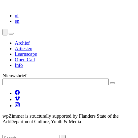
nl
en
Archief
Artiesten
Learnscape
Open Call
Info
Nieuwsbrief
wpZimmer is structurally supported by Flanders State of the
Art/Department Culture, Youth & Media