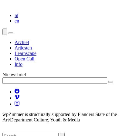
nl
en
Archief
Artiesten
Learnscape
Open Call
Info
Nieuwsbrief
wpZimmer is structurally supported by Flanders State of the
Art/Department Culture, Youth & Media