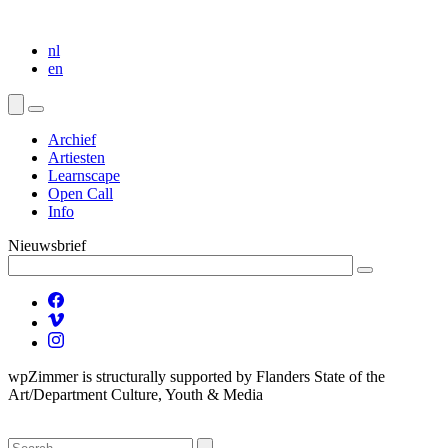
nl
en
Archief
Artiesten
Learnscape
Open Call
Info
Nieuwsbrief
wpZimmer is structurally supported by Flanders State of the
Art/Department Culture, Youth & Media