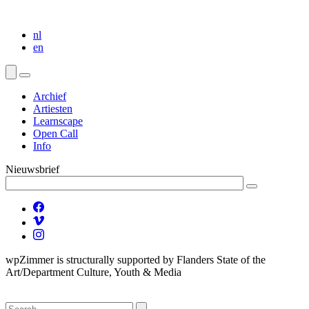
nl
en
Archief
Artiesten
Learnscape
Open Call
Info
Nieuwsbrief
wpZimmer is structurally supported by Flanders State of the
Art/Department Culture, Youth & Media