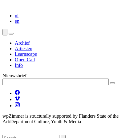
nl
en
Archief
Artiesten
Learnscape
Open Call
Info
Nieuwsbrief
wpZimmer is structurally supported by Flanders State of the
Art/Department Culture, Youth & Media