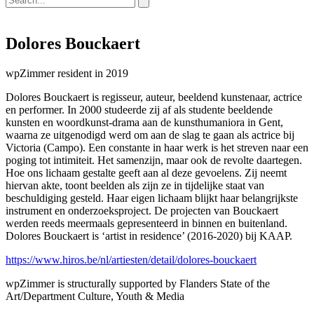
Dolores Bouckaert
wpZimmer resident in 2019
Dolores Bouckaert is regisseur, auteur, beeldend kunstenaar, actrice
en performer. In 2000 studeerde zij af als studente beeldende
kunsten en woordkunst-drama aan de kunsthumaniora in Gent,
waarna ze uitgenodigd werd om aan de slag te gaan als actrice bij
Victoria (Campo). Een constante in haar werk is het streven naar een
poging tot intimiteit. Het samenzijn, maar ook de revolte daartegen.
Hoe ons lichaam gestalte geeft aan al deze gevoelens. Zij neemt
hiervan akte, toont beelden als zijn ze in tijdelijke staat van
beschuldiging gesteld. Haar eigen lichaam blijkt haar belangrijkste
instrument en onderzoeksproject. De projecten van Bouckaert
werden reeds meermaals gepresenteerd in binnen en buitenland.
Dolores Bouckaert is ‘artist in residence’ (2016-2020) bij KAAP.
https://www.hiros.be/nl/artiesten/detail/dolores-bouckaert
wpZimmer is structurally supported by Flanders State of the
Art/Department Culture, Youth & Media