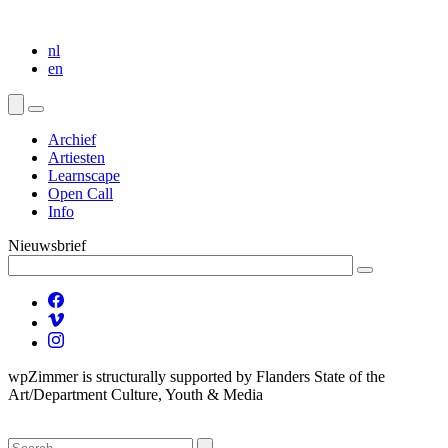
nl
en
Archief
Artiesten
Learnscape
Open Call
Info
Nieuwsbrief
wpZimmer is structurally supported by Flanders State of the
Art/Department Culture, Youth & Media